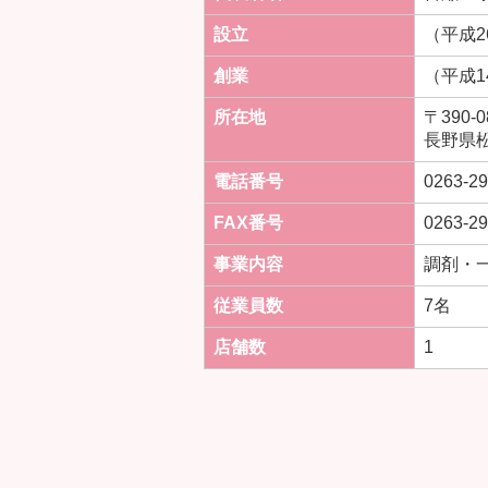
設立
（平成2
創業
（平成1
所在地
〒390-0
長野県松
電話番号
0263-29
FAX番号
0263-29
事業内容
調剤・
従業員数
7名
店舗数
1